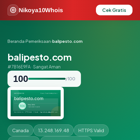
Nikoya10Whois
Cek Gratis
Beranda
›
Pemeriksaan
›
balipesto.com
balipesto.com
#7B16E9FA · Sangat Aman
100
/ 100
Canada
13.248.169.48
HTTPS Valid