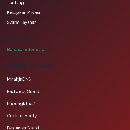
Tentang
Kebijakan Privasi
Syarat Layanan
BAHASA
Bahasa Indonesia
TAUTAN SAHABAT
MinakjinDNS
RadioeduGuard
RribengkTrust
CcclsuraVerify
DecanterGuard