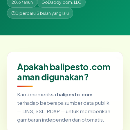
20.6 tahun
GoDaddy.com, LLC
Diperbarui
3 bulan yang lalu
Apakah balipesto.com
aman digunakan?
Kami memeriksa
balipesto.com
terhadap beberapa sumber data publik
— DNS, SSL, RDAP — untuk memberikan
gambaran independen dan otomatis.