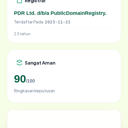
Registrar
PDR Ltd. d/b/a PublicDomainRegistry.
Terdaftar Pada:
2023-11-22
2.5 tahun
Sangat Aman
90
/100
Ringkasan keputusan