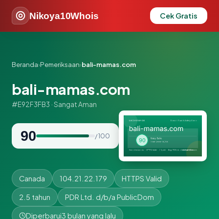
Nikoya10Whois
Cek Gratis
Beranda
›
Pemeriksaan
›
bali-mamas.com
bali-mamas.com
#E92F3FB3 · Sangat Aman
90
/ 100
Canada
104.21.22.179
HTTPS Valid
2.5 tahun
PDR Ltd. d/b/a PublicDom
Diperbarui
3 bulan yang lalu