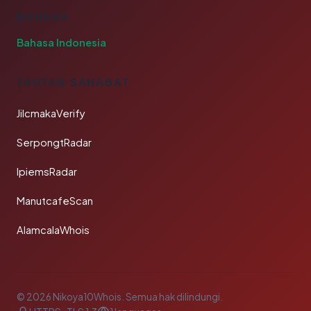
BAHASA
Bahasa Indonesia
TAUTAN SAHABAT
JilcmakaVerify
SerpongtRadar
IpiemsRadar
ManutcafeScan
AlamcalaWhois
© 2026 Nikoya10Whois. Semua hak dilindungi.