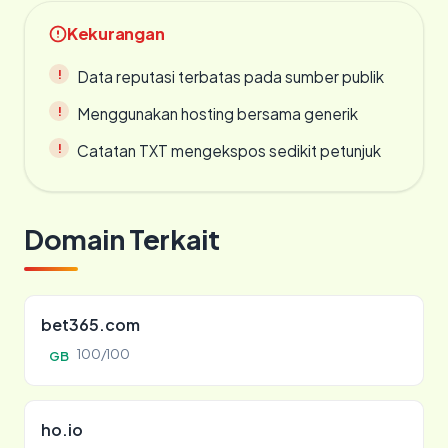
Kekurangan
Data reputasi terbatas pada sumber publik
Menggunakan hosting bersama generik
Catatan TXT mengekspos sedikit petunjuk
Domain Terkait
bet365.com
100/100
GB
ho.io