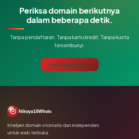
Periksa domain berikutnya
dalam beberapa detik.
Tanpa pendaftaran. Tanpa kartu kredit. Tanpa kuota
tersembunyi.
Mulai cek gratis →
Nikoya10Whois
Intelijen domain otomatis dan independen
untuk web terbuka.