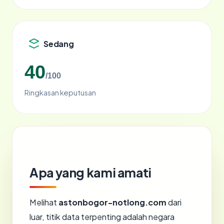
Sedang
40
/100
Ringkasan keputusan
Apa yang kami amati
Melihat
astonbogor-notlong.com
dari
luar, titik data terpenting adalah negara