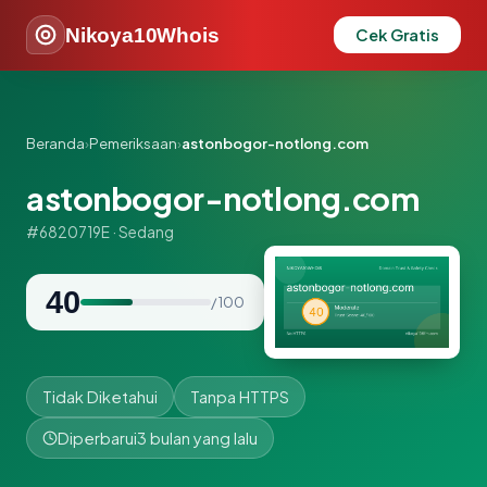
Nikoya10Whois
Cek Gratis
Beranda
›
Pemeriksaan
›
astonbogor-notlong.com
astonbogor-notlong.com
#6820719E · Sedang
40
/ 100
Tidak Diketahui
Tanpa HTTPS
Diperbarui
3 bulan yang lalu