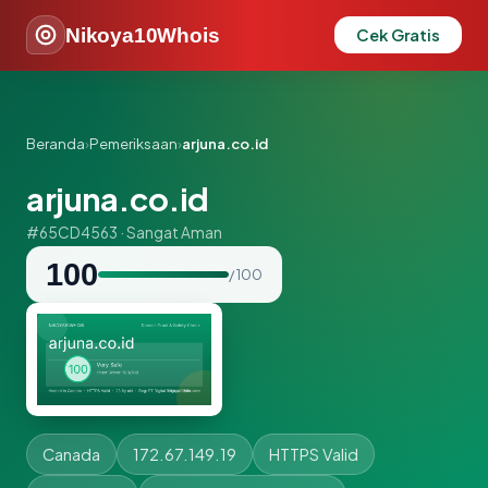
Nikoya10Whois
Cek Gratis
Beranda
›
Pemeriksaan
›
arjuna.co.id
arjuna.co.id
#65CD4563 · Sangat Aman
100
/ 100
Canada
172.67.149.19
HTTPS Valid