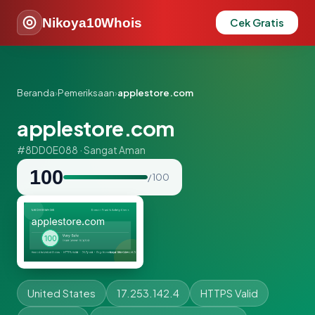
Nikoya10Whois
Cek Gratis
Beranda
›
Pemeriksaan
›
applestore.com
applestore.com
#8DD0E088 · Sangat Aman
100
/ 100
United States
17.253.142.4
HTTPS Valid