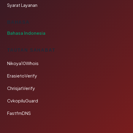
Syarat Layanan
BAHASA
Bahasa Indonesia
TAUTAN SAHABAT
Nikoya10Whois
ErasietoVerify
ChrisjatVerify
CvkopiluGuard
FastfmDNS