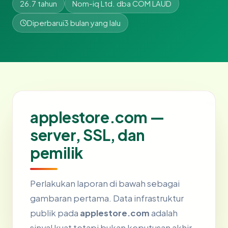
26.7 tahun
Nom-iq Ltd. dba COM LAUD
Diperbarui
3 bulan yang lalu
applestore.com —
server, SSL, dan
pemilik
Perlakukan laporan di bawah sebagai
gambaran pertama. Data infrastruktur
publik pada
applestore.com
adalah
sinyal kuat tetapi bukan keputusan akhir.