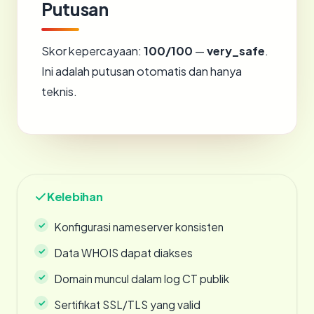
Putusan
Skor kepercayaan:
100/100
—
very_safe
.
Ini adalah putusan otomatis dan hanya
teknis.
Kelebihan
Konfigurasi nameserver konsisten
Data WHOIS dapat diakses
Domain muncul dalam log CT publik
Sertifikat SSL/TLS yang valid