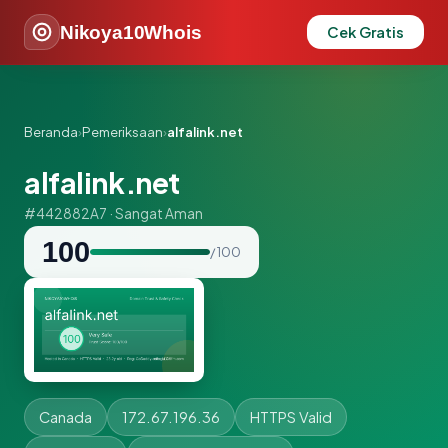
Nikoya10Whois
Cek Gratis
Beranda
›
Pemeriksaan
›
alfalink.net
alfalink.net
#442882A7 · Sangat Aman
100
/ 100
Canada
172.67.196.36
HTTPS Valid