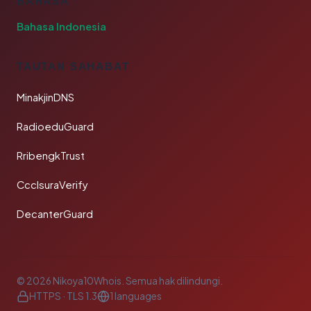
BAHASA
Bahasa Indonesia
TAUTAN SAHABAT
MinakjinDNS
RadioeduGuard
RribengkTrust
CcclsuraVerify
DecanterGuard
© 2026 Nikoya10Whois. Semua hak dilindungi.
HTTPS · TLS 1.3
1 languages