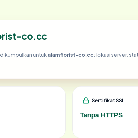
orist-co.cc
g dikumpulkan untuk
alamflorist-co.cc
: lokasi server, st
Sertifikat SSL
Tanpa HTTPS