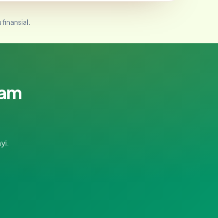
 finansial.
lam
yi.