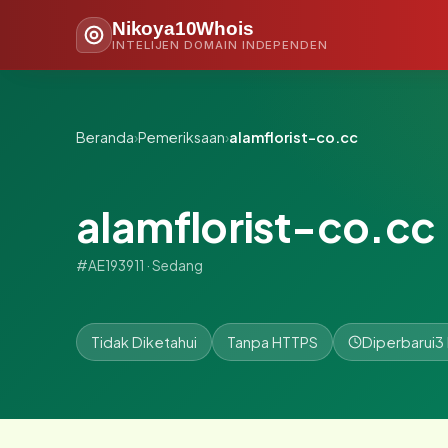
Nikoya10Whois
INTELIJEN DOMAIN INDEPENDEN
Beranda
›
Pemeriksaan
›
alamflorist-co.cc
alamflorist-co.cc
#AE193911 · Sedang
Tidak Diketahui
Tanpa HTTPS
Diperbarui
3