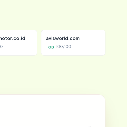
otor.co.id
avisworld.com
00
100/100
GB