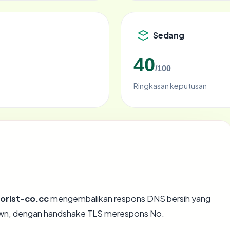
Sedang
40
/100
Ringkasan keputusan
lorist-co.cc
mengembalikan respons DNS bersih yang
own, dengan handshake TLS merespons No.