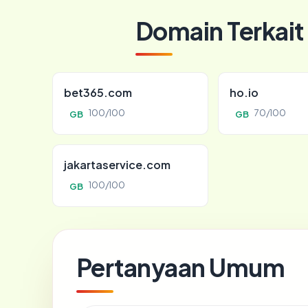
Domain Terkait
bet365.com
ho.io
100/100
70/100
GB
GB
jakartaservice.com
100/100
GB
Pertanyaan Umum