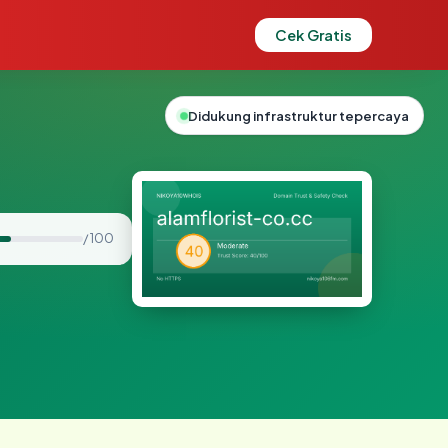
Cek Gratis
Didukung infrastruktur tepercaya
/ 100