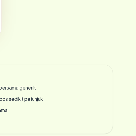
bersama generik
os sedikit petunjuk
lama