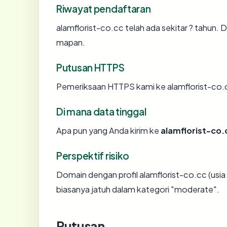
Riwayat pendaftaran
alamflorist-co.cc telah ada sekitar ? tahun
mapan.
Putusan HTTPS
Pemeriksaan HTTPS kami ke alamflorist-co.
Di mana data tinggal
Apa pun yang Anda kirim ke
alamflorist-co.
Perspektif risiko
Domain dengan profil alamflorist-co.cc (usi
biasanya jatuh dalam kategori "moderate".
Putusan