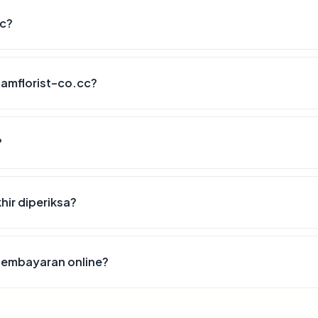
cc?
lamflorist-co.cc?
?
hir diperiksa?
pembayaran online?