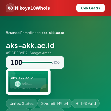
Nikoya10Whois
Cek Gratis
Beranda
›
Pemeriksaan
›
aks-akk.ac.id
aks-akk.ac.id
#DCDF09D2 · Sangat Aman
100
/ 100
United States
206.168.149.34
HTTPS Valid