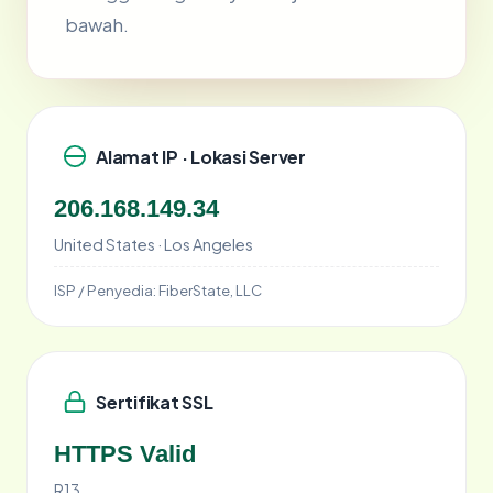
bawah.
Alamat IP · Lokasi Server
206.168.149.34
United States · Los Angeles
ISP / Penyedia:
FiberState, LLC
Sertifikat SSL
HTTPS Valid
R13