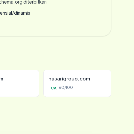
chema.org diterbitkan
densial/dinamis
om
nasarigroup.com
0
60/100
CA