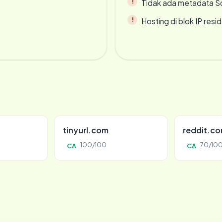
Tidak ada metadata S
Hosting di blok IP resi
tinyurl.com
reddit.c
100/100
70/10
CA
CA