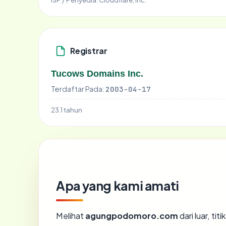
Registrar
Tucows Domains Inc.
Terdaftar Pada:
2003-04-17
23.1 tahun
Apa yang kami amati
Melihat
agungpodomoro.com
dari luar, ti