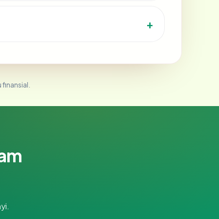
 finansial.
lam
yi.