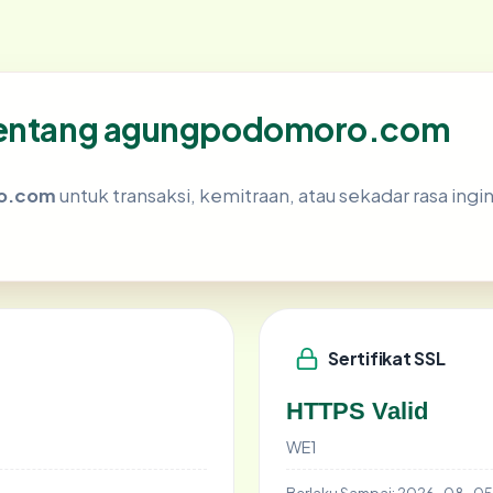
 tentang agungpodomoro.com
o.com
untuk transaksi, kemitraan, atau sekadar rasa ingi
Sertifikat SSL
HTTPS Valid
WE1
Berlaku Sampai:
2026-08-05