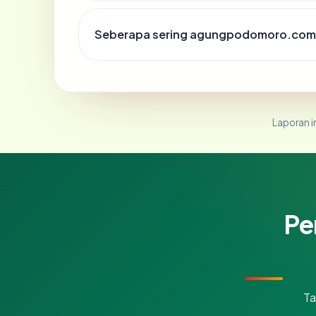
Seberapa sering agungpodomoro.com d
Laporan in
Pe
Ta