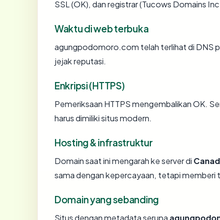
SSL (OK), dan registrar (Tucows Domains Inc.
Waktu di web terbuka
agungpodomoro.com telah terlihat di DNS pub
jejak reputasi.
Enkripsi (HTTPS)
Pemeriksaan HTTPS mengembalikan OK. Serti
harus dimiliki situs modern.
Hosting & infrastruktur
Domain saat ini mengarah ke server di
Canad
sama dengan kepercayaan, tetapi memberi ta
Domain yang sebanding
Situs dengan metadata serupa
agungpodo