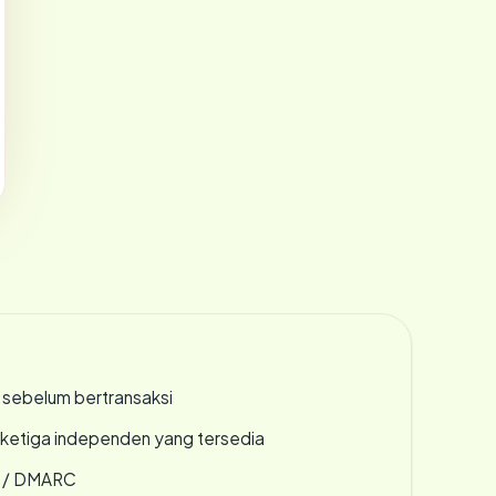
en sebelum bertransaksi
k ketiga independen yang tersedia
F / DMARC