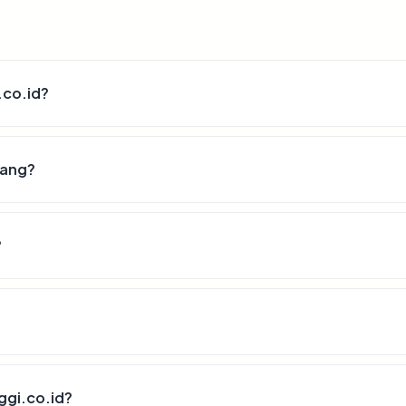
.co.id?
lang?
?
ggi.co.id?