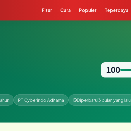
Fitur
Cara
Populer
Tepercaya
100
tahun
PT Cyberindo Aditama
Diperbarui
3 bulan yang lalu