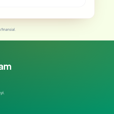
 finansial.
lam
yi.