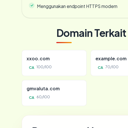
Menggunakan endpoint HTTPS modern
Domain Terkait
xxoo.com
example.com
100/100
70/100
CA
CA
gmvaluta.com
60/100
CA