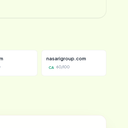
om
nasarigroup.com
0
60/100
CA