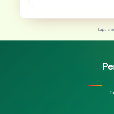
Laporan in
Pe
Ta