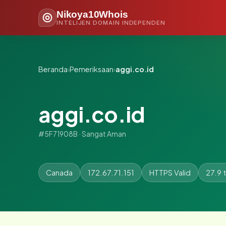
Nikoya10Whois
INTELIJEN DOMAIN INDEPENDEN
Beranda
›
Pemeriksaan
›
aggi.co.id
aggi.co.id
#5F71908B · Sangat Aman
Canada
172.67.71.151
HTTPS Valid
27.9 