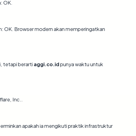
: OK.
an: OK. Browser modern akan memperingatkan
, tetapi berarti
aggi.co.id
punya waktu untuk
lare, Inc..
minkan apakah ia mengikuti praktik infrastruktur