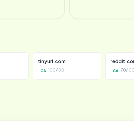
tinyurl.com
reddit.c
100/100
70/10
CA
CA