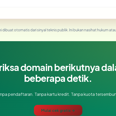
i dibuat otomatis dari sinyal teknis publik. Ini bukan nasihat hukum atau
riksa domain berikutnya da
beberapa detik.
npa pendaftaran. Tanpa kartu kredit. Tanpa kuota tersembun
Mulai cek gratis →