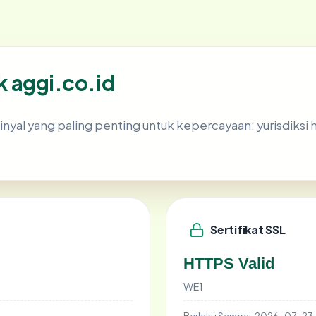
ik aggi.co.id
al yang paling penting untuk kepercayaan: yurisdiksi host
Sertifikat SSL
HTTPS Valid
WE1
Berlaku Sampai:
2026-07-23