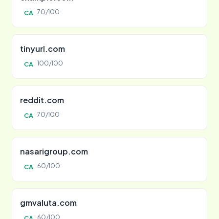
70/100
CA
tinyurl.com
100/100
CA
reddit.com
70/100
CA
nasarigroup.com
60/100
CA
gmvaluta.com
60/100
CA