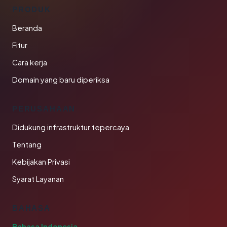
PRODUK
Beranda
Fitur
Cara kerja
Domain yang baru diperiksa
PERUSAHAAN
Didukung infrastruktur tepercaya
Tentang
Kebijakan Privasi
Syarat Layanan
BAHASA
Bahasa Indonesia