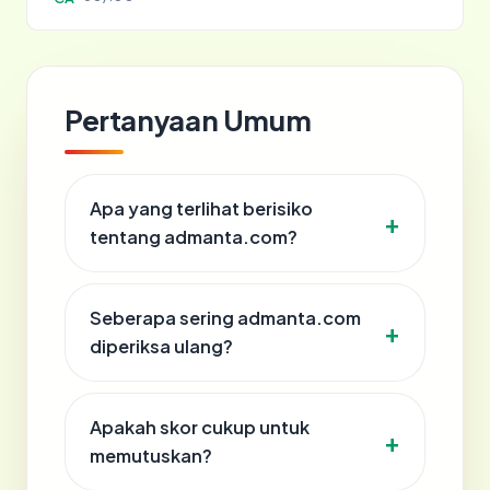
Pertanyaan Umum
Apa yang terlihat berisiko
tentang admanta.com?
Seberapa sering admanta.com
diperiksa ulang?
Apakah skor cukup untuk
memutuskan?