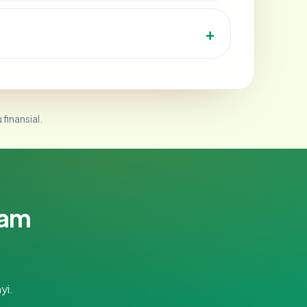
 finansial.
lam
yi.