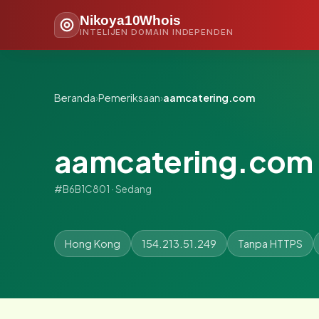
Nikoya10Whois
INTELIJEN DOMAIN INDEPENDEN
Beranda
›
Pemeriksaan
›
aamcatering.com
aamcatering.com
#B6B1C801 · Sedang
Hong Kong
154.213.51.249
Tanpa HTTPS