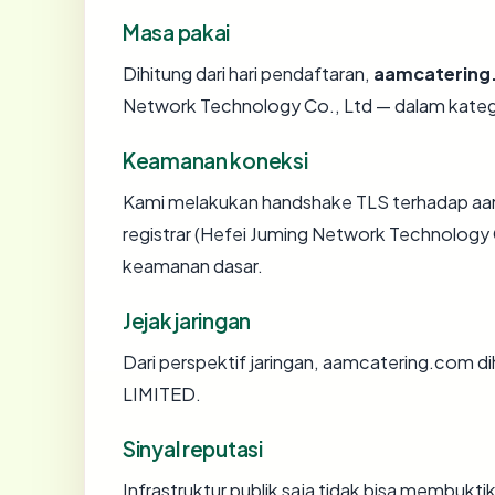
Masa pakai
Dihitung dari hari pendaftaran,
aamcatering
Network Technology Co., Ltd — dalam kateg
Keamanan koneksi
Kami melakukan handshake TLS terhadap a
registrar (Hefei Juming Network Technology 
keamanan dasar.
Jejak jaringan
Dari perspektif jaringan, aamcatering.com 
LIMITED.
Sinyal reputasi
Infrastruktur publik saja tidak bisa membukt