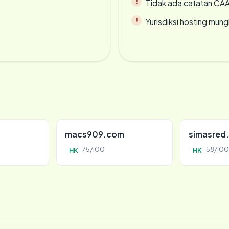
Tidak ada catatan CA
Yurisdiksi hosting mun
macs909.com
simasred
75/100
58/100
HK
HK