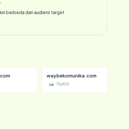
A
gkin berbeda dari audiens target
.com
waybekomunika.com
75/100
HK