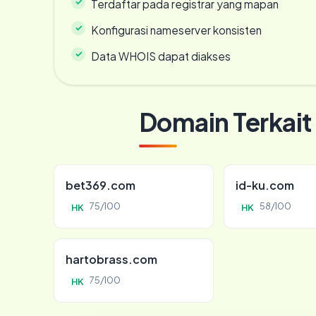
Terdaftar pada registrar yang mapan
Konfigurasi nameserver konsisten
Data WHOIS dapat diakses
Domain Terkait
bet369.com
id-ku.com
75/100
58/100
HK
HK
hartobrass.com
75/100
HK