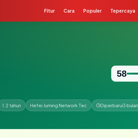
Fitur
Cara
Populer
Tepercaya
58
1.2 tahun
Hefei Juming Network Tec
Diperbarui
3 bulan