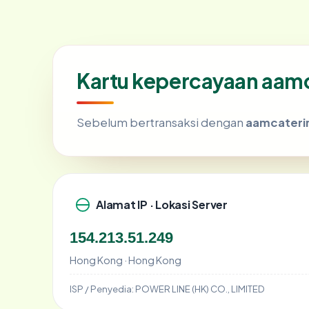
Kartu kepercayaan aam
Sebelum bertransaksi dengan
aamcateri
Alamat IP · Lokasi Server
154.213.51.249
Hong Kong · Hong Kong
ISP / Penyedia:
POWER LINE (HK) CO., LIMITED