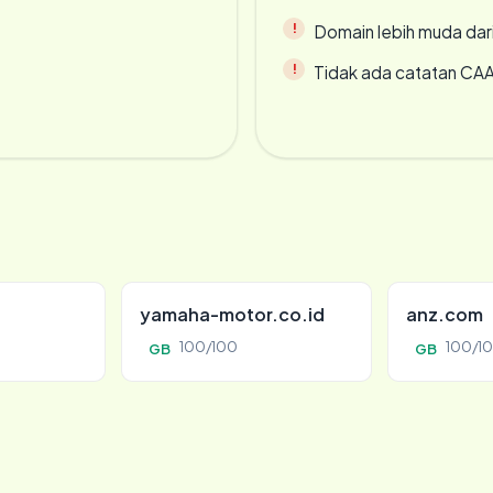
Domain lebih muda dari
Tidak ada catatan CA
yamaha-motor.co.id
anz.com
100/100
100/1
GB
GB