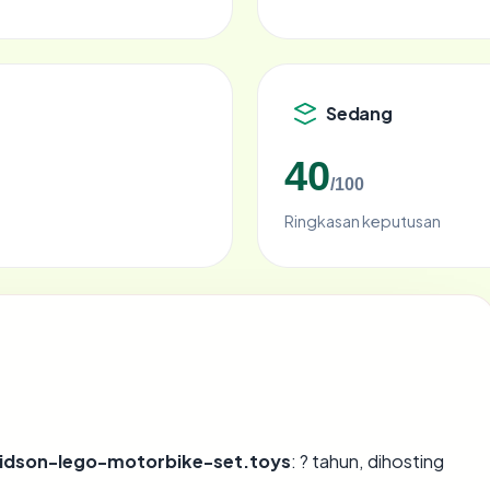
Sedang
40
/100
Ringkasan keputusan
idson-lego-motorbike-set.toys
: ? tahun, dihosting