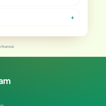
 finansial.
lam
yi.