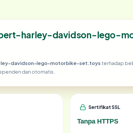
pert-harley-davidson-lego-mo
ley-davidson-lego-motorbike-set.toys
terhadap beb
ependen dan otomatis.
Sertifikat SSL
Tanpa HTTPS