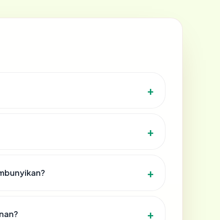
embunyikan?
anan?