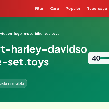
Fitur
Cara
Populer
Tepercaya
avidson-lego-motorbike-set.toys
t-harley-davidso
40
-set.toys
 bulan yang lalu