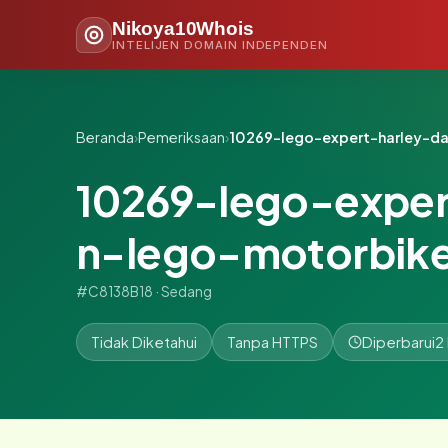
Nikoya10Whois
INTELIJEN DOMAIN INDEPENDEN
Beranda
›
Pemeriksaan
›
10269-lego-expert-harley-d
10269-lego-exper
n-lego-motorbike
#C8138B18 · Sedang
Tidak Diketahui
Tanpa HTTPS
Diperbarui
2