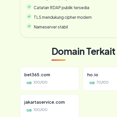
Catatan RDAP publik tersedia
TLS mendukung cipher modern
Nameserver stabil
Domain Terkait
bet365.com
ho.io
100/100
70/100
GB
GB
jakartaservice.com
100/100
GB