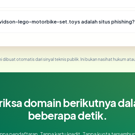
idson-lego-motorbike-set.toys adalah situs phishing?
i dibuat otomatis dari sinyal teknis publik. Ini bukan nasihat hukum atau
riksa domain berikutnya da
beberapa detik.
npa pendaftaran. Tanpa kartu kredit. Tanpa kuota tersembun