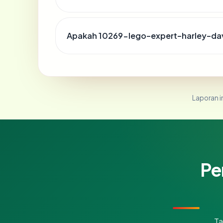
Apakah 10269-lego-expert-harley-dav
Laporan in
Pe
Ta