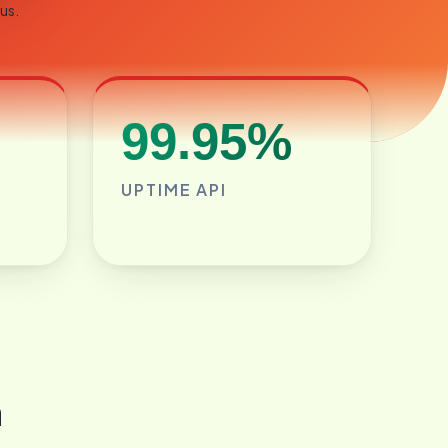
us.
99.95%
UPTIME API
a