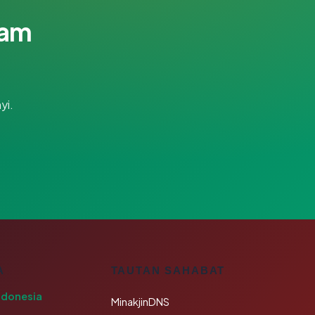
lam
yi.
A
TAUTAN SAHABAT
ndonesia
MinakjinDNS