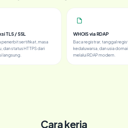
si TLS / SSL
WHOIS via RDAP
 penerbit sertifikat, masa
Baca registrar, tanggal regist
u, dan status HTTPS dari
kedaluwarsa, dan usia domai
i langsung.
melalui RDAP modern.
Cara kerja