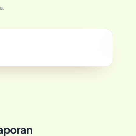
a.
laporan