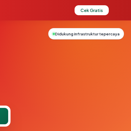
Cek Gratis
Didukung infrastruktur tepercaya