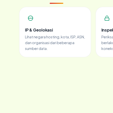
IP & Geolokasi
Inspek
Lihat negara hosting, kota, ISP, ASN,
Periksa
dan organisasi dari beberapa
berlak
sumber data.
koneks