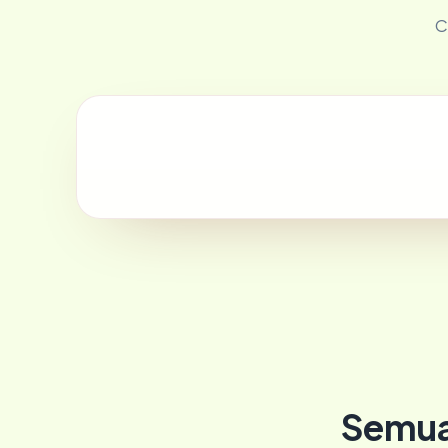
C
Semua 