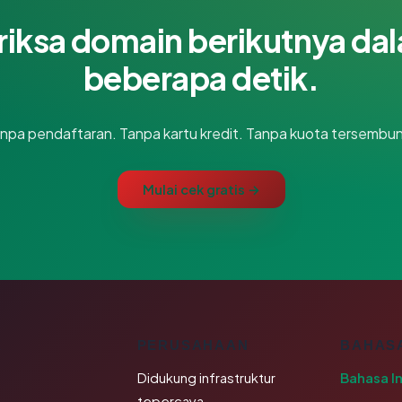
riksa domain berikutnya da
beberapa detik.
npa pendaftaran. Tanpa kartu kredit. Tanpa kuota tersembun
Mulai cek gratis →
K
PERUSAHAAN
BAHAS
Didukung infrastruktur
Bahasa I
tepercaya