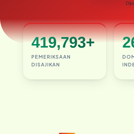
Dip
419,793+
2
PEMERIKSAAN
DOM
DISAJIKAN
IND